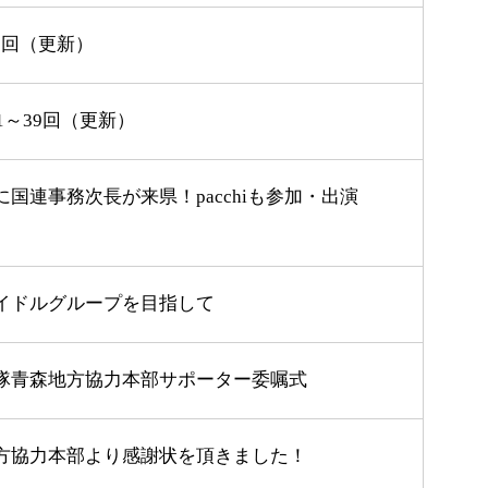
～58回（更新）
1～39回（更新）
森に国連事務次長が来県！pacchiも参加・出演
イドルグループを目指して
隊青森地方協力本部サポーター委嘱式
方協力本部より感謝状を頂きました！