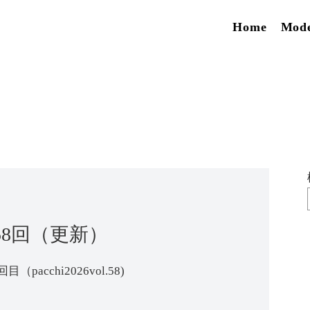
Home
Mod
～58回（更新）
acchi2026vol.58)